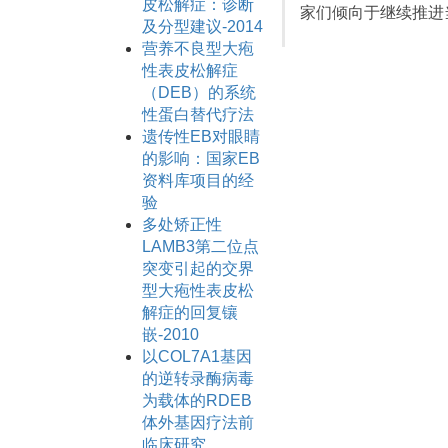
皮松解症：诊断
家们倾向于继续推进
及分型建议-2014
营养不良型大疱
性表皮松解症
（DEB）的系统
性蛋白替代疗法
遗传性EB对眼睛
的影响：国家EB
资料库项目的经
验
多处矫正性
LAMB3第二位点
突变引起的交界
型大疱性表皮松
解症的回复镶
嵌-2010
以COL7A1基因
的逆转录酶病毒
为载体的RDEB
体外基因疗法前
临床研究