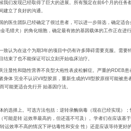
候我们发现已经取得了巨大的进展。所有预定在前6个月的任务都
间建立了良好的沟通。
的医生团队已经确定了很过患者，可以进一步筛选，确定适合
的金毛猎犬）的角化细胞，确定最有效的基因载体的工作正在进行
致认为在这个为期3年的项目中仍有许多障碍需要克服。需要特
目结束了也不能保证可以立刻开始临床治疗。
注显性和隐性营养不良型大疱性表皮松解症。严重的RDEB患者
身体 完全不认识VII型胶原，重新生成的VII型胶原很可能被患
反而可能更适合先行开 始基因疗法。
的选择上。可选方法包括：逆转录酶病毒（现在已经实现）；慢
（可能是转 运效率最高的，但还遥不可及）。学者们在应该基
（转运效率不高的情况下评估毒性和安全 性）还是应该等待更好