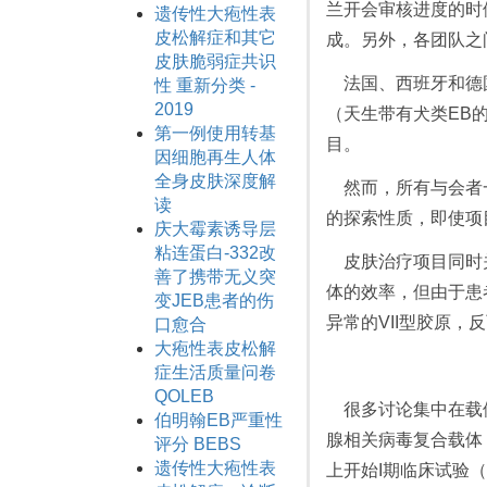
兰开会审核进度的时
遗传性大疱性表
皮松解症和其它
成。另外，各团队之
皮肤脆弱症共识
法国、西班牙和德国
性 重新分类 -
2019
（天生带有犬类EB
第一例使用转基
目。
因细胞再生人体
全身皮肤深度解
然而，所有与会者一
读
的探索性质，即使项
庆大霉素诱导层
粘连蛋白-332改
皮肤治疗项目同时关
善了携带无义突
体的效率，但由于患者
变JEB患者的伤
异常的VII型胶原，
口愈合
大疱性表皮松解
症生活质量问卷
QOLEB
很多讨论集中在载体
伯明翰EB严重性
腺相关病毒复合载体
评分 BEBS
遗传性大疱性表
上开始I期临床试验